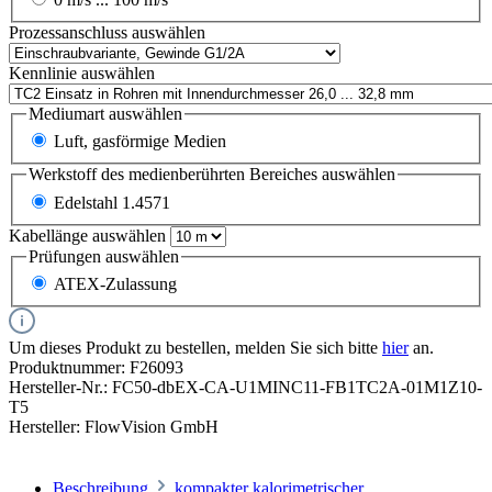
Prozessanschluss
auswählen
Kennlinie
auswählen
Mediumart
auswählen
Luft, gasförmige Medien
Werkstoff des medienberührten Bereiches
auswählen
Edelstahl 1.4571
Kabellänge
auswählen
Prüfungen
auswählen
ATEX-Zulassung
Um dieses Produkt zu bestellen, melden Sie sich bitte
hier
an.
Produktnummer:
F26093
Hersteller-Nr.:
FC50-dbEX-CA-U1MINC11-FB1TC2A-01M1Z10-
T5
Hersteller:
FlowVision GmbH
Beschreibung
kompakter kalorimetrischer