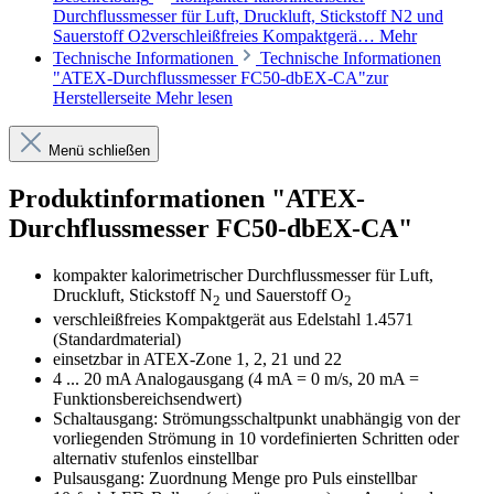
Durchflussmesser für Luft, Druckluft, Stickstoff N2 und
Sauerstoff O2verschleißfreies Kompaktgerä…
Mehr
Technische Informationen
Technische Informationen
"ATEX-Durchflussmesser FC50-dbEX-CA"zur
Herstellerseite
Mehr lesen
Menü schließen
Produktinformationen "ATEX-
Durchflussmesser FC50-dbEX-CA"
kompakter kalorimetrischer Durchflussmesser für Luft,
Druckluft, Stickstoff N
und Sauerstoff O
2
2
verschleißfreies Kompaktgerät aus Edelstahl 1.4571
(Standardmaterial)
einsetzbar in ATEX-Zone 1, 2, 21 und 22
4 ... 20 mA Analogausgang (4 mA = 0 m/s, 20 mA =
Funktionsbereichsendwert)
Schaltausgang: Strömungsschaltpunkt unabhängig von der
vorliegenden Strömung in 10 vordefinierten Schritten oder
alternativ stufenlos einstellbar
Pulsausgang: Zuordnung Menge pro Puls einstellbar