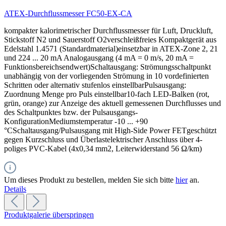
ATEX-Durchflussmesser FC50-EX-CA
kompakter kalorimetrischer Durchflussmesser für Luft, Druckluft,
Stickstoff N2 und Sauerstoff O2verschleißfreies Kompaktgerät aus
Edelstahl 1.4571 (Standardmaterial)einsetzbar in ATEX-Zone 2, 21
und 224 ... 20 mA Analogausgang (4 mA = 0 m/s, 20 mA =
Funktionsbereichsendwert)Schaltausgang: Strömungsschaltpunkt
unabhängig von der vorliegenden Strömung in 10 vordefinierten
Schritten oder alternativ stufenlos einstellbarPulsausgang:
Zuordnung Menge pro Puls einstellbar10-fach LED-Balken (rot,
grün, orange) zur Anzeige des aktuell gemessenen Durchflusses und
des Schaltpunktes bzw. der Pulsausgangs-
KonfigurationMediumstemperatur -10 ... +90
°CSchaltausgang/Pulsausgang mit High-Side Power FETgeschützt
gegen Kurzschluss und Überlastelektrischer Anschluss über 4-
poliges PVC-Kabel (4x0,34 mm2, Leiterwiderstand 56 Ω/km)
Um dieses Produkt zu bestellen, melden Sie sich bitte
hier
an.
Details
Produktgalerie überspringen