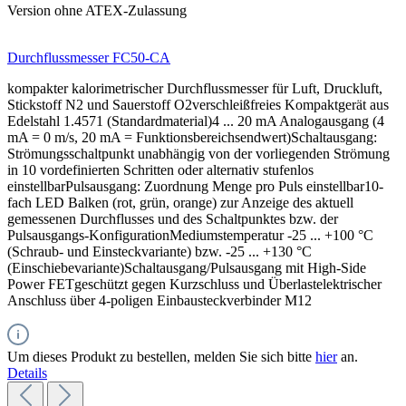
Version ohne ATEX-Zulassung
Durchflussmesser FC50-CA
kompakter kalorimetrischer Durchflussmesser für Luft, Druckluft,
Stickstoff N2 und Sauerstoff O2verschleißfreies Kompaktgerät aus
Edelstahl 1.4571 (Standardmaterial)4 ... 20 mA Analogausgang (4
mA = 0 m/s, 20 mA = Funktionsbereichsendwert)Schaltausgang:
Strömungsschaltpunkt unabhängig von der vorliegenden Strömung
in 10 vordefinierten Schritten oder alternativ stufenlos
einstellbarPulsausgang: Zuordnung Menge pro Puls einstellbar10-
fach LED Balken (rot, grün, orange) zur Anzeige des aktuell
gemessenen Durchflusses und des Schaltpunktes bzw. der
Pulsausgangs-KonfigurationMediumstemperatur -25 ... +100 °C
(Schraub- und Einsteckvariante) bzw. -25 ... +130 °C
(Einschiebevariante)Schaltausgang/Pulsausgang mit High-Side
Power FETgeschützt gegen Kurzschluss und Überlastelektrischer
Anschluss über 4-poligen Einbausteckverbinder M12
Um dieses Produkt zu bestellen, melden Sie sich bitte
hier
an.
Details