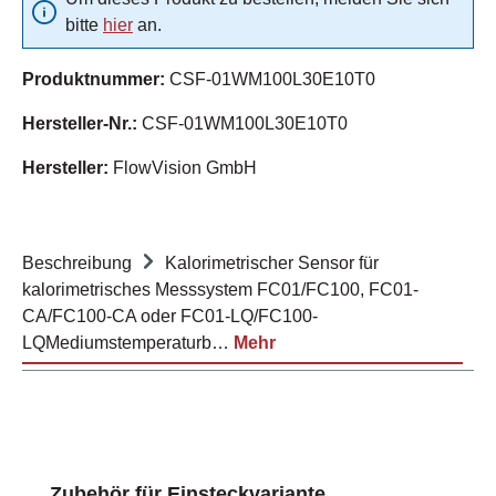
bitte
hier
an.
Produktnummer:
CSF-01WM100L30E10T0
Hersteller-Nr.:
CSF-01WM100L30E10T0
Hersteller:
FlowVision GmbH
Beschreibung
Kalorimetrischer Sensor für
kalorimetrisches Messsystem FC01/FC100, FC01-
CA/FC100-CA oder FC01-LQ/FC100-
LQMediumstemperaturb…
Mehr
Produktgalerie überspringen
Zubehör für Einsteckvariante