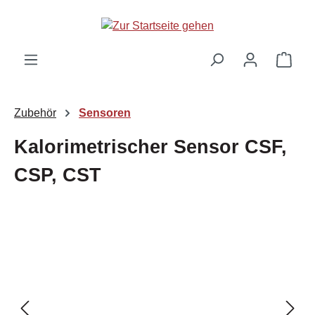
Zum Hauptinhalt springen
Ware
Zubehör
Sensoren
Kalorimetrischer Sensor CSF,
CSP, CST
Bildergalerie überspringen