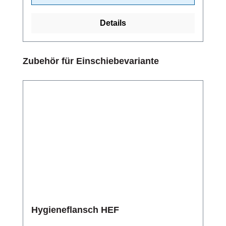
Details
Produktgalerie überspringen
Zubehör für Einschiebevariante
Hygieneflansch HEF