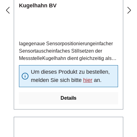
Kugelhahn BV
lagegenaue Sensorpositionierungeinfacher
Sensortauscheinfaches Stillsetzen der
MessstelleKugelhahn dient gleichzeitig als
Absperrventil/beidseitig dichtendMaterial
Um dieses Produkt zu bestellen,
(Kugeldichtung): DelrinNenndruck: PN 25 bar
melden Sie sich bitte
hier
an.
Details