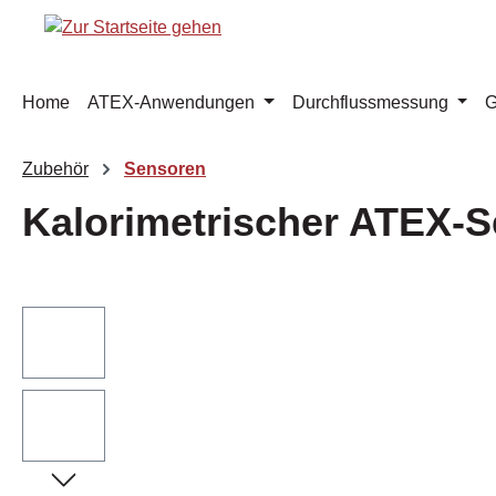
m Hauptinhalt springen
Zur Suche springen
Zur Hauptnavigation springen
Home
ATEX-Anwendungen
Durchflussmessung
G
Zubehör
Sensoren
Kalorimetrischer ATEX-S
Bildergalerie überspringen