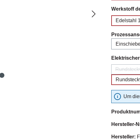
Werkstoff d
Edelstahl 
Prozessans
Elektrische
Rundsteckv
Rundsteckv
Um dies
Produktnu
Hersteller-N
Hersteller:
F