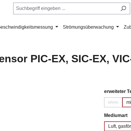
eschwindigkeitsmessung
Strömungsüberwachung
Zu
ensor PIC-EX, SIC-EX, VI
erweiteter 
ohne
mi
(Diese Opt
a
Mediumart
Luft, gasf