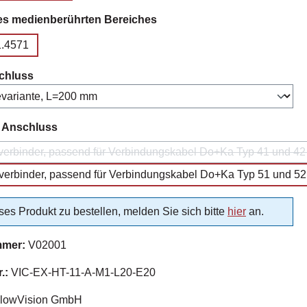
auswählen
es medienberührten Bereiches
1.4571
auswählen
chluss
auswählen
r Anschluss
erbinder, passend für Verbindungskabel Do+Ka Typ 41 und 42 (n
(Diese Option is
erbinder, passend für Verbindungskabel Do+Ka Typ 51 und 52 (
es Produkt zu bestellen, melden Sie sich bitte
hier
an.
mmer:
V02001
r.:
VIC-EX-HT-11-A-M1-L20-E20
lowVision GmbH