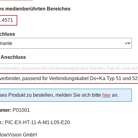
auswählen
es medienberührten Bereiches
1.4571
auswählen
chluss
auswählen
r Anschluss
erbinder, passend für Verbindungskabel Do+Ka Typ 41 und 42 (n
(Diese Option is
erbinder, passend für Verbindungskabel Do+Ka Typ 51 und 52 (
es Produkt zu bestellen, melden Sie sich bitte
hier
an.
mmer:
P01001
r.:
PIC-EX-HT-11-A-M1-L05-E20
lowVision GmbH