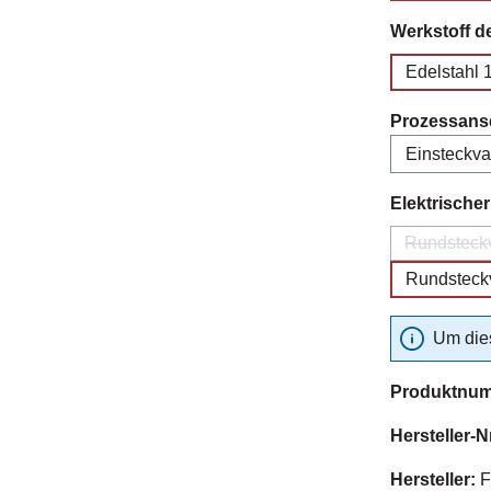
Werkstoff d
Edelstahl 
Prozessans
Elektrische
Rundsteckv
Rundsteckv
Um dies
Produktnu
Hersteller-N
Hersteller:
F