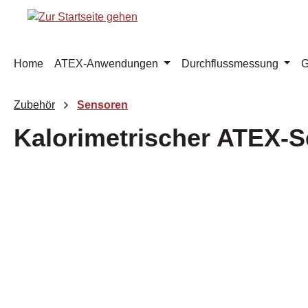
m Hauptinhalt springen
Zur Suche springen
Zur Hauptnavigation springen
Home
ATEX-Anwendungen
Durchflussmessung
G
Zubehör
Sensoren
Kalorimetrischer ATEX-S
Bildergalerie überspringen