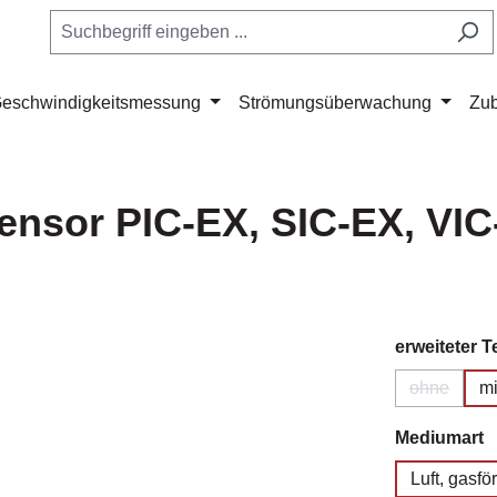
eschwindigkeitsmessung
Strömungsüberwachung
Zu
ensor PIC-EX, SIC-EX, VI
erweiteter 
ohne
mi
(Diese Opt
a
Mediumart
Luft, gasf