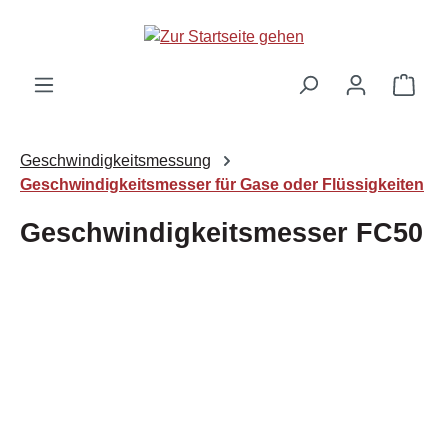
Zum Hauptinhalt springen
Ware
Geschwindigkeitsmessung
Geschwindigkeitsmesser für Gase oder Flüssigkeiten
Geschwindigkeitsmesser FC50
Bildergalerie überspringen