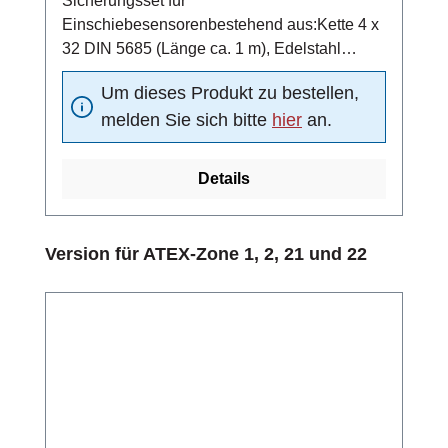
Sicherungsset für
Einschiebesensorenbestehend aus:Kette 4 x
32 DIN 5685 (Länge ca. 1 m), Edelstahl
1.4401Schraubglied NG5, Edelstahl
Um dieses Produkt zu bestellen,
1.4401Schelle DN15 nach DIN 11850,
melden Sie sich bitte
hier
an.
Edelstahl 1.4301
Details
Produktgalerie überspringen
Version für ATEX-Zone 1, 2, 21 und 22