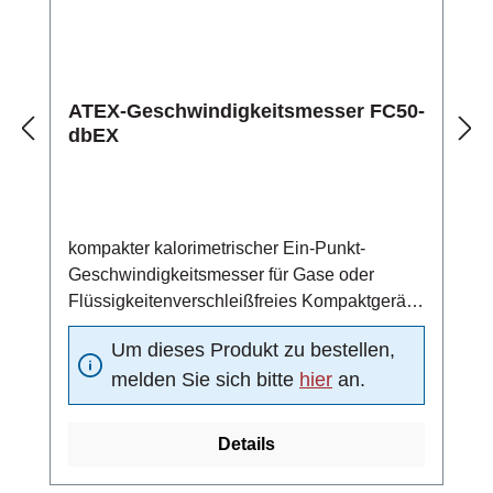
ATEX-Geschwindigkeitsmesser FC50-
dbEX
kompakter kalorimetrischer Ein-Punkt-
Geschwindigkeitsmesser für Gase oder
Flüssigkeitenverschleißfreies Kompaktgerät
aus Edelstahl 1.4571
Um dieses Produkt zu bestellen,
(Standardmaterial)einsetzbar in ATEX-Zone
melden Sie sich bitte
hier
an.
1, 2, 21 und 224 ... 20 mA Analogausgang (4
mA = 0 m/s, 20 mA =
Funktionsbereichsendwert)Schaltausgang:
Details
Strömungsschaltpunkt unabhängig von der
vorliegenden Strömung in 10 vordefinierten