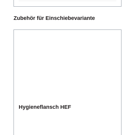
Produktgalerie überspringen
Zubehör für Einschiebevariante
Hygieneflansch HEF