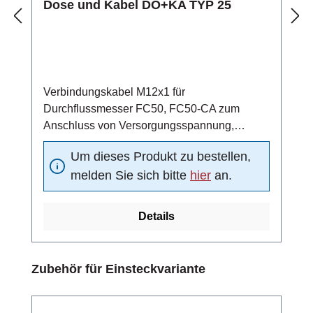
Dose und Kabel DO+KA TYP 25
Verbindungskabel M12x1 für
Durchflussmesser FC50, FC50-CA zum
Anschluss von Versorgungsspannung,
Analogausgang und Schaltausgangmit
Um dieses Produkt zu bestellen,
Steckverbinder nach IEC 60947-5-2, 4-polig
melden Sie sich bitte
hier
an.
M12x1 und Kabel mit halogenfreier PUR-
Isolation 4x0,34 mm2Schutzart IP67 (nur im
verschraubten Zustand mit dem
Details
dazugehörigen Stecker)
Produktgalerie überspringen
Zubehör für Einsteckvariante