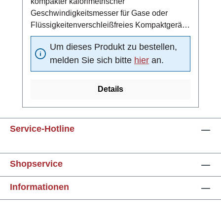
kompakter kalorimetrischer
Geschwindigkeitsmesser für Gase oder
Flüssigkeitenverschleißfreies Kompaktgerät
aus Edelstahl 1.4571
Um dieses Produkt zu bestellen,
(Standardmaterial)einsetzbar in ATEX-Zone
melden Sie sich bitte
hier
an.
2, 21 und 224 ... 20 mA Analogausgang (4 mA
= 0 m/s, 20 mA =
Funktionsbereichsendwert)Schaltausgang:
Details
Strömungsschaltpunkt unabhängig von der
vorliegenden Strömung in 10 vordefinierten
Schritten oder alternativ stufenlos
Service-Hotline
einstellbar10-fach LED-Balken (rot, grün,
orange) zur Anzeige des aktuell gemessenen
Durchflusses und des Schaltpunktes bzw. der
Shopservice
Pulsausgangs-
KonfigurationMediumstemperatur -10 ... +90
Informationen
°CMeldeausgang mit High-Side Power FET-
Schaltausganggeschützt gegen Kurzschluss
und Überlastelektrischer Anschluss über 4-