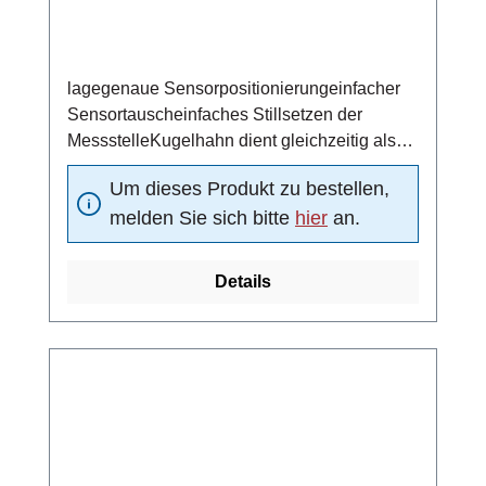
lagegenaue Sensorpositionierungeinfacher
Sensortauscheinfaches Stillsetzen der
MessstelleKugelhahn dient gleichzeitig als
Absperrventil/beidseitig dichtendMaterial
Um dieses Produkt zu bestellen,
(Kugeldichtung): DelrinNenndruck: PN 25 bar
melden Sie sich bitte
hier
an.
Details