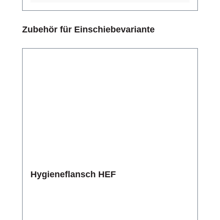
Produktgalerie überspringen
Zubehör für Einschiebevariante
Hygieneflansch HEF