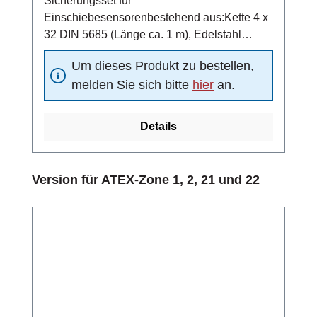
Sicherungsset für
Einschiebesensorenbestehend aus:Kette 4 x
32 DIN 5685 (Länge ca. 1 m), Edelstahl
1.4401Schraubglied NG5, Edelstahl
Um dieses Produkt zu bestellen,
1.4401Schelle DN15 nach DIN 11850,
melden Sie sich bitte
hier
an.
Edelstahl 1.4301
Details
Produktgalerie überspringen
Version für ATEX-Zone 1, 2, 21 und 22