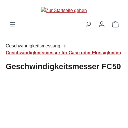
Zum Hauptinhalt springen
Ware
Geschwindigkeitsmessung
Geschwindigkeitsmesser für Gase oder Flüssigkeiten
Geschwindigkeitsmesser FC50
Bildergalerie überspringen