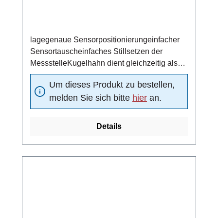
lagegenaue Sensorpositionierungeinfacher
Sensortauscheinfaches Stillsetzen der
MessstelleKugelhahn dient gleichzeitig als
Absperrventil/beidseitig dichtendMaterial
Um dieses Produkt zu bestellen,
(Kugeldichtung): DelrinNenndruck: PN 25 bar
melden Sie sich bitte
hier
an.
Details