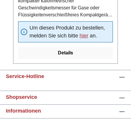
kompakter kalorimetrischer
Geschwindigkeitsmesser für Gase oder
Flüssigkeitenverschleißfreies Kompaktgerät
aus Edelstahl 1.4571
Um dieses Produkt zu bestellen,
(Standardmaterial)einsetzbar in ATEX-Zone
melden Sie sich bitte
hier
an.
2, 21 und 224 ... 20 mA Analogausgang (4 mA
= 0 m/s, 20 mA =
Funktionsbereichsendwert)Schaltausgang:
Details
Strömungsschaltpunkt unabhängig von der
vorliegenden Strömung in 10 vordefinierten
Schritten oder alternativ stufenlos
Service-Hotline
einstellbar10-fach LED-Balken (rot, grün,
orange) zur Anzeige des aktuell gemessenen
Durchflusses und des Schaltpunktes bzw. der
Shopservice
Pulsausgangs-
KonfigurationMediumstemperatur -10 ... +90
Informationen
°CMeldeausgang mit High-Side Power FET-
Schaltausganggeschützt gegen Kurzschluss
und Überlastelektrischer Anschluss über 4-