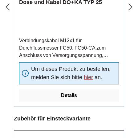
Dose und Kabel DO+KA TYP 25
Verbindungskabel M12x1 für
Durchflussmesser FC50, FC50-CA zum
Anschluss von Versorgungsspannung,
Analogausgang und Schaltausgangmit
Um dieses Produkt zu bestellen,
Steckverbinder nach IEC 60947-5-2, 4-polig
melden Sie sich bitte
hier
an.
M12x1 und Kabel mit halogenfreier PUR-
Isolation 4x0,34 mm2Schutzart IP67 (nur im
verschraubten Zustand mit dem
Details
dazugehörigen Stecker)
Produktgalerie überspringen
Zubehör für Einsteckvariante