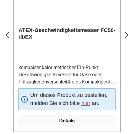
ATEX-Geschwindigkeitsmesser FC50-
dbEX
kompakter kalorimetrischer Ein-Punkt-
Geschwindigkeitsmesser für Gase oder
Flüssigkeitenverschleißfreies Kompaktgerät
aus Edelstahl 1.4571
Um dieses Produkt zu bestellen,
(Standardmaterial)einsetzbar in ATEX-Zone
melden Sie sich bitte
hier
an.
1, 2, 21 und 224 ... 20 mA Analogausgang (4
mA = 0 m/s, 20 mA =
Funktionsbereichsendwert)Schaltausgang:
Details
Strömungsschaltpunkt unabhängig von der
vorliegenden Strömung in 10 vordefinierten