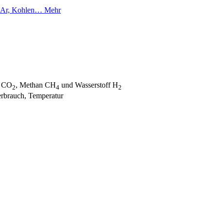
on Ar, Kohlen…
Mehr
d CO
, Methan CH
und Wasserstoff H
2
4
2
erbrauch, Temperatur