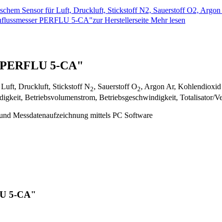
ischem Sensor für Luft, Druckluft, Stickstoff N2, Sauerstoff O2, Arg
hflussmesser PERFLU 5-CA"zur Herstellerseite
Mehr lesen
er PERFLU 5-CA"
Luft, Druckluft, Stickstoff N
, Sauerstoff O
, Argon Ar, Kohlendioxi
2
2
eit, Betriebsvolumenstrom, Betriebsgeschwindigkeit, Totalisator/V
 und Messdatenaufzeichnung mittels PC Software
LU 5-CA"