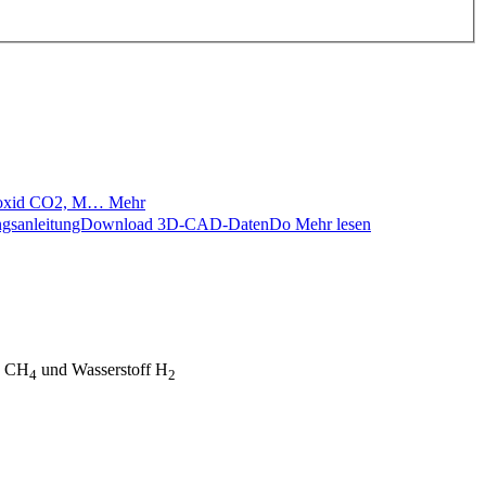
ndioxid CO2, M…
Mehr
nungsanleitungDownload 3D-CAD-DatenDo
Mehr lesen
n CH
und Wasserstoff H
4
2