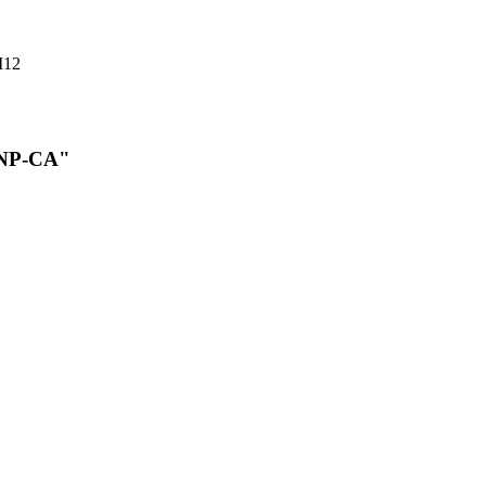
M12
e-NP-CA"