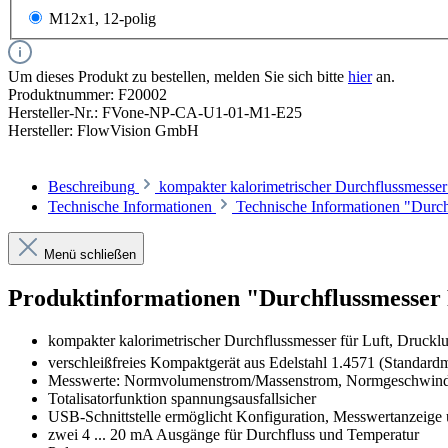
M12x1, 12-polig
Um dieses Produkt zu bestellen, melden Sie sich bitte
hier
an.
Produktnummer:
F20002
Hersteller-Nr.:
FVone-NP-CA-U1-01-M1-E25
Hersteller:
FlowVision GmbH
Beschreibung
kompakter kalorimetrischer Durchflussmesser
Technische Informationen
Technische Informationen "Du
Menü schließen
Produktinformationen "Durchflussmesse
kompakter kalorimetrischer Durchflussmesser für Luft, Druckluf
verschleißfreies Kompaktgerät aus Edelstahl 1.4571 (Standardm
Messwerte: Normvolumenstrom/Massenstrom, Normgeschwindigk
Totalisatorfunktion spannungsausfallsicher
USB-Schnittstelle ermöglicht Konfiguration, Messwertanzeige
zwei 4 ... 20 mA Ausgänge für Durchfluss und Temperatur