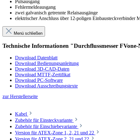
Pulsausgang
Fehlermeldeausgang
zwei galvanisch getrennte Relaisausgänge
elektrischer Anschluss über 12-poligen Einbausteckverbinder 
Menü schließen
Technische Informationen "Durchflussmesser FVon
Download Datenblatt
Download Bedienungsanleitung
Download 3D-CAD-Daten
Download MTTF-Zertifikat
Download PC-Software
Download Ausschreibungstexte
zur Herstellerseite
Kabel
Zubehör für Einsteckvariante
Zubehör für Einschiebevariante
Version für ATEX-Zone 1, 2, 21 und 22
Version für ATEX-Zone 2, 21 und 22