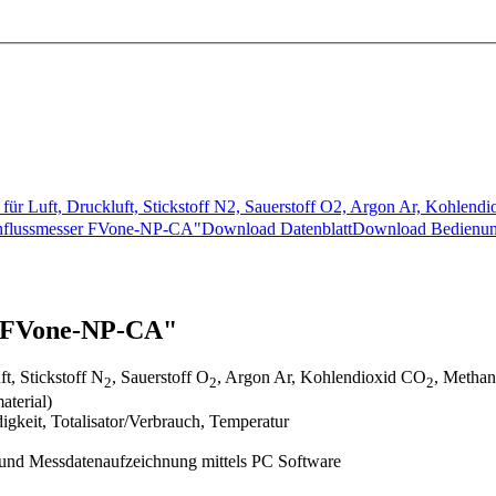
 für Luft, Druckluft, Stickstoff N2, Sauerstoff O2, Argon Ar, Kohle
rchflussmesser FVone-NP-CA"Download DatenblattDownload Bedie
r FVone-NP-CA"
t, Stickstoff N
, Sauerstoff O
, Argon Ar, Kohlendioxid CO
, Metha
2
2
2
aterial)
eit, Totalisator/Verbrauch, Temperatur
 und Messdatenaufzeichnung mittels PC Software