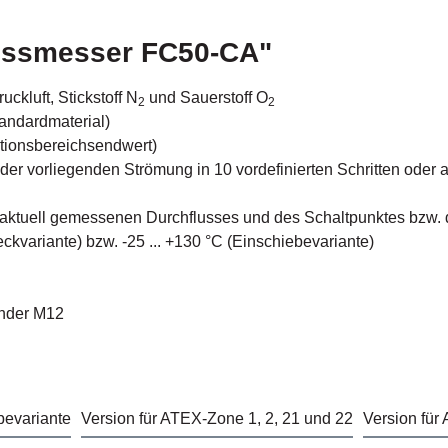
lussmesser FC50-CA"
ckluft, Stickstoff N
und Sauerstoff O
2
2
andardmaterial)
ktionsbereichsendwert)
 vorliegenden Strömung in 10 vordefinierten Schritten oder alt
s aktuell gemessenen Durchflusses und des Schaltpunktes bzw.
kvariante) bzw. -25 ... +130 °C (Einschiebevariante)
inder M12
bevariante
Version für ATEX-Zone 1, 2, 21 und 22
Version für