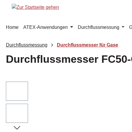
m Hauptinhalt springen
Zur Suche springen
Zur Hauptnavigation springen
Home
ATEX-Anwendungen
Durchflussmessung
G
Durchflussmessung
Durchflussmesser für Gase
Durchflussmesser FC50
Bildergalerie überspringen