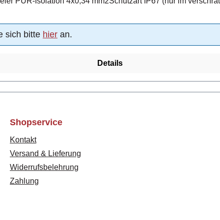
IEC 60947-5-2, 4-polig M12x1 und Kabel mit halogenfreier PUR-Isolation 4x0,
 sich bitte
hier
an.
Details
Shopservice
Kontakt
Versand & Lieferung
Widerrufsbelehrung
Zahlung