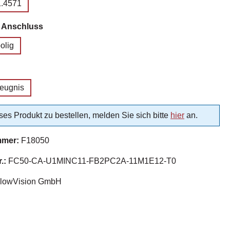
1.4571
auswählen
r Anschluss
olig
uswählen
zeugnis
es Produkt zu bestellen, melden Sie sich bitte
hier
an.
mmer:
F18050
r.:
FC50-CA-U1MINC11-FB2PC2A-11M1E12-T0
lowVision GmbH