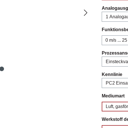
Analogaus
Funktionsb
0 m/s ... 25
Prozessans
au
Kennlinie
a
Mediumart
Luft, gasf
Werkstoff d