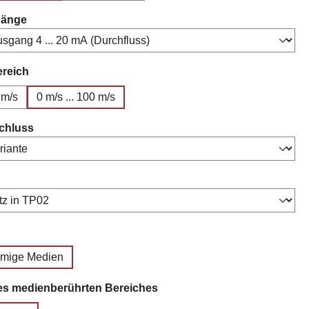
auswählen
gänge
auswählen
ereich
 m/s
0 m/s ... 100 m/s
auswählen
chluss
swählen
uswählen
örmige Medien
auswählen
es medienberührten Bereiches