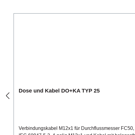
Produktgalerie überspringen
Dose und Kabel DO+KA TYP 25
Verbindungskabel M12x1 für Durchflussmesser FC50, FC50-CA zum Anschluss von Versorgungsspannung, Analo