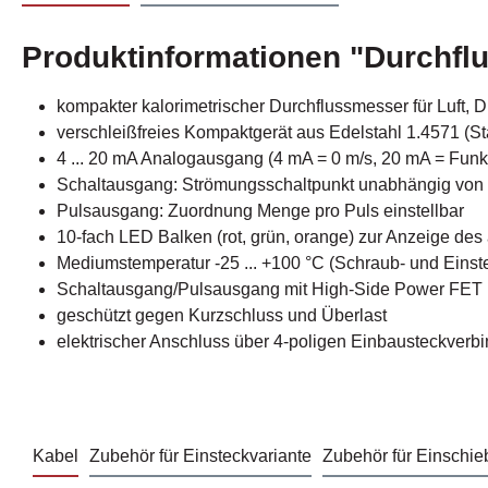
Produktinformationen "Durchf
kompakter kalorimetrischer Durchflussmesser für Luft, Dru
verschleißfreies Kompaktgerät aus Edelstahl 1.4571 (St
4 ... 20 mA Analogausgang (4 mA = 0 m/s, 20 mA = Fun
Schaltausgang: Strömungsschaltpunkt unabhängig von der
Pulsausgang: Zuordnung Menge pro Puls einstellbar
10-fach LED Balken (rot, grün, orange) zur Anzeige de
Mediumstemperatur -25 ... +100 °C (Schraub- und Einstec
Schaltausgang/Pulsausgang mit High-Side Power FET
geschützt gegen Kurzschluss und Überlast
elektrischer Anschluss über 4-poligen Einbausteckverb
Kabel
Zubehör für Einsteckvariante
Zubehör für Einschie