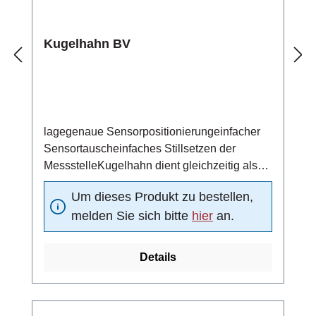
Kugelhahn BV
lagegenaue Sensorpositionierungeinfacher
Sensortauscheinfaches Stillsetzen der
MessstelleKugelhahn dient gleichzeitig als
Absperrventil/beidseitig dichtendMaterial
Um dieses Produkt zu bestellen,
(Kugeldichtung): DelrinNenndruck: PN 25 bar
melden Sie sich bitte
hier
an.
Details