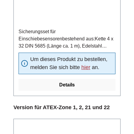
Sicherungsset für
Einschiebesensorenbestehend aus:Kette 4 x
32 DIN 5685 (Länge ca. 1 m), Edelstahl
1.4401Schraubglied NG5, Edelstahl
Um dieses Produkt zu bestellen,
1.4401Schelle DN15 nach DIN 11850,
melden Sie sich bitte
hier
an.
Edelstahl 1.4301
Details
Produktgalerie überspringen
Version für ATEX-Zone 1, 2, 21 und 22