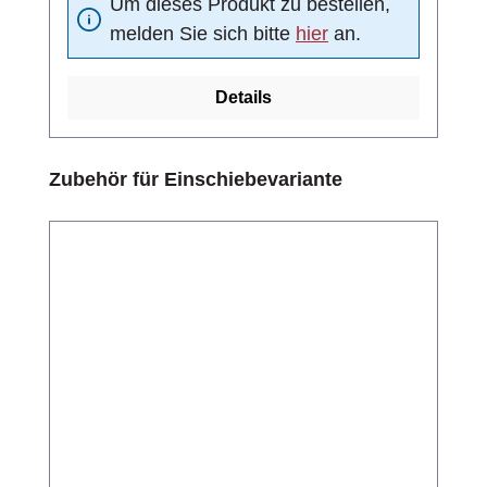
Um dieses Produkt zu bestellen,
melden Sie sich bitte
hier
an.
Details
Produktgalerie überspringen
Zubehör für Einschiebevariante