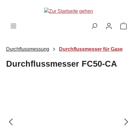
Zum Hauptinhalt springen
Ware
Durchflussmessung
Durchflussmesser für Gase
Durchflussmesser FC50-CA
Bildergalerie überspringen