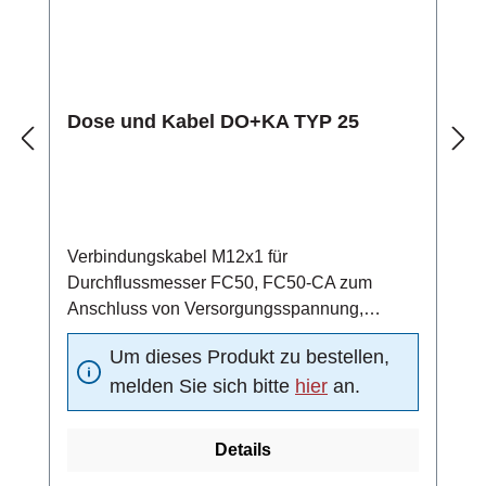
Dose und Kabel DO+KA TYP 25
Verbindungskabel M12x1 für
Durchflussmesser FC50, FC50-CA zum
Anschluss von Versorgungsspannung,
Analogausgang und Schaltausgangmit
Um dieses Produkt zu bestellen,
Steckverbinder nach IEC 60947-5-2, 4-polig
melden Sie sich bitte
hier
an.
M12x1 und Kabel mit halogenfreier PUR-
Isolation 4x0,34 mm2Schutzart IP67 (nur im
verschraubten Zustand mit dem
Details
dazugehörigen Stecker)