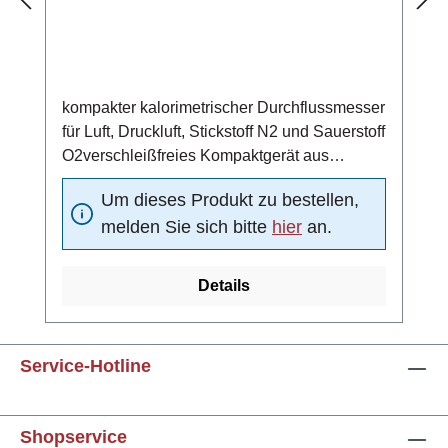
kompakter kalorimetrischer Durchflussmesser
für Luft, Druckluft, Stickstoff N2 und Sauerstoff
O2verschleißfreies Kompaktgerät aus
Edelstahl 1.4571
Um dieses Produkt zu bestellen,
(Standardmaterial)einsetzbar in ATEX-Zone
melden Sie sich bitte
hier
an.
2, 21 und 224 ... 20 mA Analogausgang (4 mA
= 0 m/s, 20 mA =
Funktionsbereichsendwert)Schaltausgang:
Details
Strömungsschaltpunkt unabhängig von der
vorliegenden Strömung in 10 vordefinierten
Schritten oder alternativ stufenlos
Service-Hotline
einstellbarPulsausgang: Zuordnung Menge
pro Puls einstellbar10-fach LED-Balken (rot,
grün, orange) zur Anzeige des aktuell
Shopservice
gemessenen Durchflusses und des