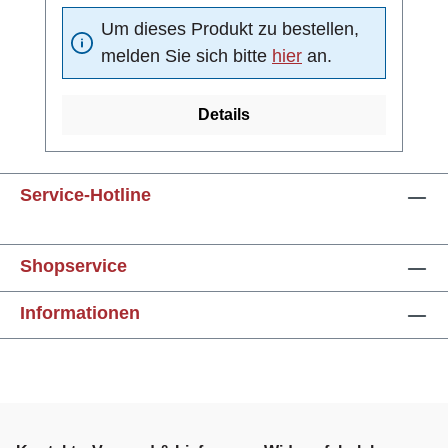
aus Edelstahl 1.4571
Um dieses Produkt zu bestellen,
(Standardmaterial)geeignet für SIL 2
melden Sie sich bitte
hier
an.
Anwendungen (low demand mode) & SIL 1
Anwendungen (high demand
mode)Strömungsschaltpunkt stufenlos
Details
einstellbar mittels PotentiometerAnzeige
durch gelbe Leuchtdiode bei Unter- bzw.
Überschreitung des eingestellten
Service-Hotline
Ansprechwertesgrüne LED als
BetriebsanzeigeMediumstemperatur -25 °C ...
+100 °CMeldeausgang mit High Side Power
Shopservice
FET-Schaltausganggeschützt gegen
Kurzschluss und Überlastelektrischer
Informationen
Anschluss über 3-poligen
Einbausteckverbinder M12