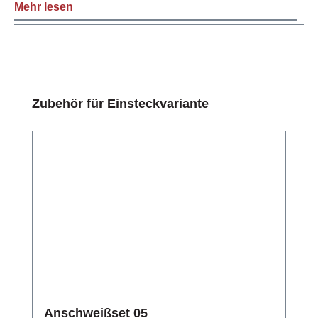
Mehr lesen
Produktgalerie überspringen
Zubehör für Einsteckvariante
Anschweißset 05