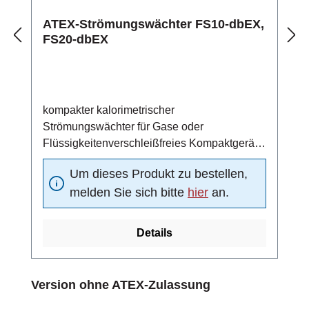
ATEX-Strömungswächter FS10-dbEX,
FS20-dbEX
kompakter kalorimetrischer
Strömungswächter für Gase oder
Flüssigkeitenverschleißfreies Kompaktgerät
aus Edelstahl 1.4571
Um dieses Produkt zu bestellen,
(Standardmaterial)einsetzbar in ATEX-Zone
melden Sie sich bitte
hier
an.
1, 2, 21 und 22geeignet für SIL 2
Anwendungen (low demand mode) & SIL 1
Anwendungen (high demand
Details
mode)Strömungsschaltpunkt stufenlos
einstellbar mittels PotentiometerAnzeige
durch gelbe Leuchtdiode bei Unter- bzw.
Produktgalerie überspringen
Version ohne ATEX-Zulassung
Überschreitung des eingestellten
Ansprechwertesgrüne LED als