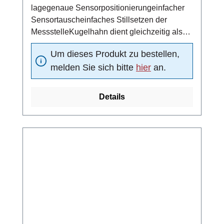
lagegenaue Sensorpositionierungeinfacher
Sensortauscheinfaches Stillsetzen der
MessstelleKugelhahn dient gleichzeitig als
Absperrventil/beidseitig dichtendMaterial
Um dieses Produkt zu bestellen,
(Kugeldichtung): DelrinNenndruck: PN 25 bar
melden Sie sich bitte
hier
an.
Details