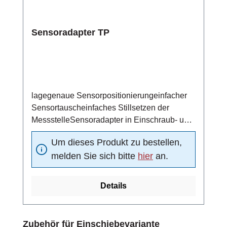
Sensoradapter TP
lagegenaue Sensorpositionierungeinfacher
Sensortauscheinfaches Stillsetzen der
MessstelleSensoradapter in Einschraub- und
Schweißtechnik
Um dieses Produkt zu bestellen,
melden Sie sich bitte
hier
an.
Details
Produktgalerie überspringen
Zubehör für Einschiebevariante