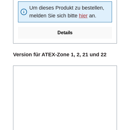
1.4401Schraubglied NG5, Edelstahl
Um dieses Produkt zu bestellen,
1.4401Schelle DN15 nach DIN 11850,
melden Sie sich bitte
hier
an.
Edelstahl 1.4301
Details
Produktgalerie überspringen
Version für ATEX-Zone 1, 2, 21 und 22