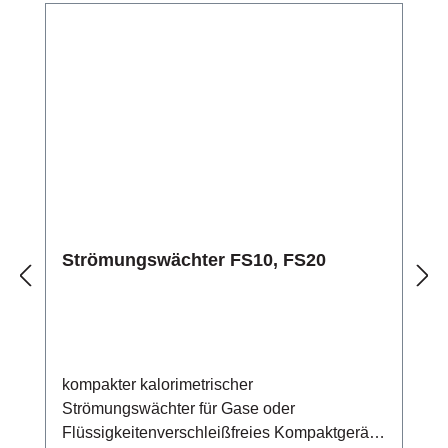
BetriebsanzeigeMediumstemperatur -20 °C ...
+100 °CMeldeausgang mit High Side Power
FETgeschützt gegen Kurzschluss und
Überlastelektrischer Anschluss über 3-
poliges PVC-Kabel (3 x 0,22 mm2,
Leitungswiderstand 90 Ω/km)
Strömungswächter FS10, FS20
kompakter kalorimetrischer
Strömungswächter für Gase oder
Flüssigkeitenverschleißfreies Kompaktgerät