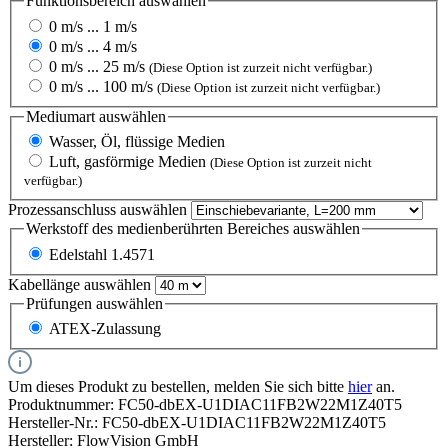
Funktionsbereich
auswählen
0 m/s ... 1 m/s
0 m/s ... 4 m/s
0 m/s ... 25 m/s
(Diese Option ist zurzeit nicht verfügbar.)
0 m/s ... 100 m/s
(Diese Option ist zurzeit nicht verfügbar.)
Mediumart
auswählen
Wasser, Öl, flüssige Medien
Luft, gasförmige Medien
(Diese Option ist zurzeit nicht
verfügbar.)
Prozessanschluss
auswählen
Werkstoff des medienberührten Bereiches
auswählen
Edelstahl 1.4571
Kabellänge
auswählen
Prüfungen
auswählen
ATEX-Zulassung
Um dieses Produkt zu bestellen, melden Sie sich bitte
hier
an.
Produktnummer:
FC50-dbEX-U1DIAC11FB2W22M1Z40T5
Hersteller-Nr.:
FC50-dbEX-U1DIAC11FB2W22M1Z40T5
Hersteller:
FlowVision GmbH