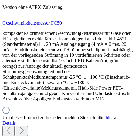
Version ohne ATEX-Zulassung
Geschwindigkeitsmesser FC50
kompakter kalorimetrischer Geschwindigkeitsmesser für Gase oder
Flüssigkeitenverschleißfreies Kompaktgerät aus Edelstahl 1.4571
(Standardmaterial)4 ... 20 mA Analogausgang (4 mA = 0 m/s, 20
mA = Funktionsbereichsendwert)Strömungsschaltpunkt unabhängig
von der vorliegenden Strömung in 10 vordefinierten Schritten oder
alternativ stufenlos einstellbar10-fach LED Balken (rot, grün,
orange) zur Anzeige der aktuell gemessenen
Strömungsgeschwindigkeit und des
SchaltpunktesMediumstemperatur -25 °C ... +100 °C (Einschraub-
und Einsteckvariante) bzw. -25 °C ... +130 °C
(Einschiebevariante)Meldeausgang mit High-Side Power FET-
Schaltausganggeschützt gegen Kurzschluss und Überlastelektrischer
Anschluss über 4-poligen Einbausteckverbinder M12
Um dieses Produkt zu bestellen, melden Sie sich bitte
hier
an.
Details