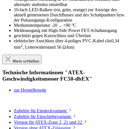
alternativ stufenlos einstellbar
10-fach LED-Balken (rot, grün, orange) zur Anzeige des
aktuell gemessenen Durchflusses und des Schaltpunktes bzw.
der Pulsausgangs-Konfiguration
Mediumstemperatur -20 ... +90 °C
Meldeausgang mit High-Side Power FET-Schaltausgang
geschützt gegen Kurzschluss und Überlast
elektrischer Anschluss über 4-poliges PVC-Kabel (4x0,34
2
mm
, Leiterwiderstand 56 Ω/km)
Menü schließen
Technische Informationen "ATEX-
Geschwindigkeitsmesser FC50-dbEX"
zur Herstellerseite
Zubehör für Einsteckvariante
Zubehör für Einschiebevariante
Version für ATEX-Zone 2, 21 und 22
Version ohne ATEX-Zulassung