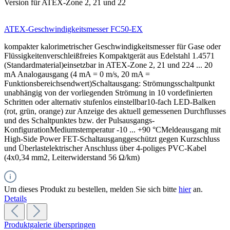
Version für ATEX-Zone 2, 21 und 22
ATEX-Geschwindigkeitsmesser FC50-EX
kompakter kalorimetrischer Geschwindigkeitsmesser für Gase oder
Flüssigkeitenverschleißfreies Kompaktgerät aus Edelstahl 1.4571
(Standardmaterial)einsetzbar in ATEX-Zone 2, 21 und 224 ... 20
mA Analogausgang (4 mA = 0 m/s, 20 mA =
Funktionsbereichsendwert)Schaltausgang: Strömungsschaltpunkt
unabhängig von der vorliegenden Strömung in 10 vordefinierten
Schritten oder alternativ stufenlos einstellbar10-fach LED-Balken
(rot, grün, orange) zur Anzeige des aktuell gemessenen Durchflusses
und des Schaltpunktes bzw. der Pulsausgangs-
KonfigurationMediumstemperatur -10 ... +90 °CMeldeausgang mit
High-Side Power FET-Schaltausganggeschützt gegen Kurzschluss
und Überlastelektrischer Anschluss über 4-poliges PVC-Kabel
(4x0,34 mm2, Leiterwiderstand 56 Ω/km)
Um dieses Produkt zu bestellen, melden Sie sich bitte
hier
an.
Details
Produktgalerie überspringen