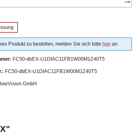
uswählen
assung
es Produkt zu bestellen, melden Sie sich bitte
hier
an.
mmer:
FC50-dbEX-U1DIAC11FB1W00M1Z40T5
r.:
FC50-dbEX-U1DIAC11FB1W00M1Z40T5
lowVision GmbH
EX"