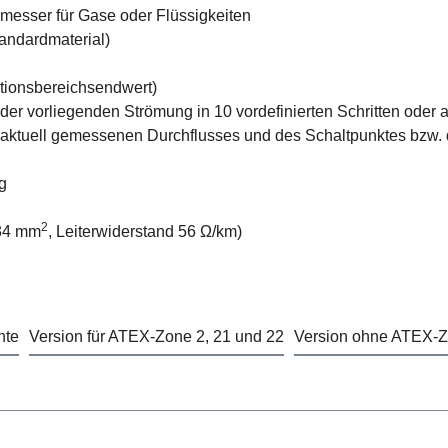
messer für Gase oder Flüssigkeiten
andardmaterial)
ktionsbereichsendwert)
 vorliegenden Strömung in 10 vordefinierten Schritten oder alt
s aktuell gemessenen Durchflusses und des Schaltpunktes bzw.
g
2
,34 mm
, Leiterwiderstand 56 Ω/km)
nte
Version für ATEX-Zone 2, 21 und 22
Version ohne ATEX-