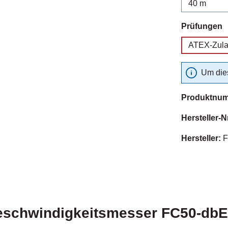
a
Prüfungen
ATEX-Zul
Um dies
Produktnu
Hersteller-N
Hersteller:
F
eschwindigkeitsmesser FC50-db