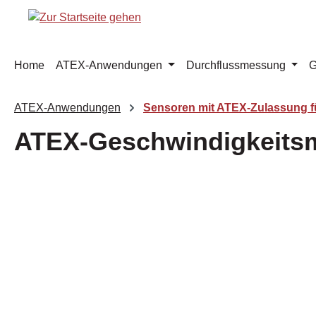
m Hauptinhalt springen
Zur Suche springen
Zur Hauptnavigation springen
Home
ATEX-Anwendungen
Durchflussmessung
G
ATEX-Anwendungen
Sensoren mit ATEX-Zulassung fü
ATEX-Geschwindigkeits
Bildergalerie überspringen