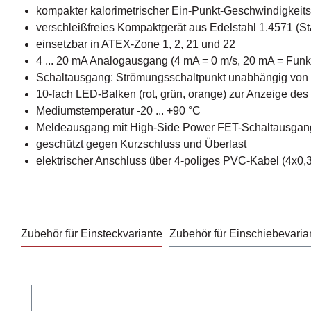
kompakter kalorimetrischer Ein-Punkt-Geschwindigkeits
verschleißfreies Kompaktgerät aus Edelstahl 1.4571 (St
einsetzbar in ATEX-Zone 1, 2, 21 und 22
4 ... 20 mA Analogausgang (4 mA = 0 m/s, 20 mA = Fun
Schaltausgang: Strömungsschaltpunkt unabhängig von der
10-fach LED-Balken (rot, grün, orange) zur Anzeige de
Mediumstemperatur -20 ... +90 °C
Meldeausgang mit High-Side Power FET-Schaltausgan
geschützt gegen Kurzschluss und Überlast
elektrischer Anschluss über 4-poliges PVC-Kabel (4x0
Zubehör für Einsteckvariante
Zubehör für Einschiebevaria
Produktgalerie überspringen