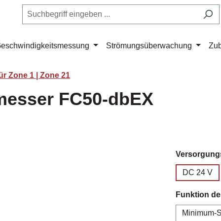
eschwindigkeitsmessung
Strömungsüberwachung
Zu
r Zone 1 | Zone 21
messer FC50-dbEX
Versorgun
DC 24 V
Funktion d
Minimum-S