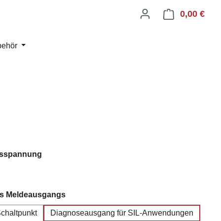
0,00 €
Ware
behör
auswählen
gsspannung
auswählen
es Meldeausgangs
chaltpunkt
Diagnoseausgang für SIL-Anwendungen