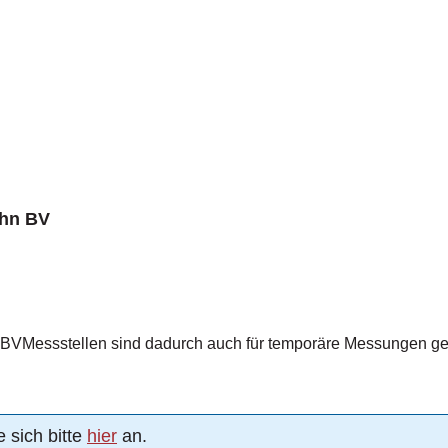
ahn BV
sind dadurch auch für temporäre Messungen geeignet – sie können nach einem M
 sich bitte
hier
an.