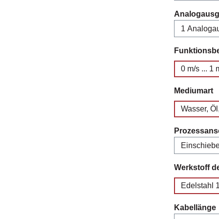
Analogaus
Funktionsb
0 m/s ... 1 
a
Mediumart
Wasser, Öl
Prozessans
Werkstoff d
Edelstahl 
Kabellänge