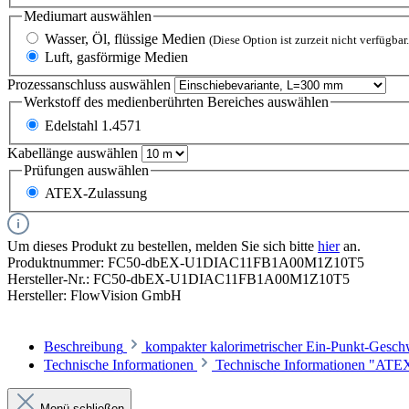
Mediumart
auswählen
Wasser, Öl, flüssige Medien
(Diese Option ist zurzeit nicht verfügbar.
Luft, gasförmige Medien
Prozessanschluss
auswählen
Werkstoff des medienberührten Bereiches
auswählen
Edelstahl 1.4571
Kabellänge
auswählen
Prüfungen
auswählen
ATEX-Zulassung
Um dieses Produkt zu bestellen, melden Sie sich bitte
hier
an.
Produktnummer:
FC50-dbEX-U1DIAC11FB1A00M1Z10T5
Hersteller-Nr.:
FC50-dbEX-U1DIAC11FB1A00M1Z10T5
Hersteller:
FlowVision GmbH
Beschreibung
kompakter kalorimetrischer Ein-Punkt-Gesch
Technische Informationen
Technische Informationen "ATEX
Menü schließen