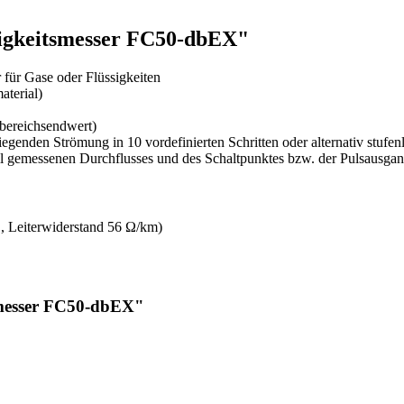
igkeitsmesser FC50-dbEX"
für Gase oder Flüssigkeiten
aterial)
bereichsendwert)
enden Strömung in 10 vordefinierten Schritten oder alternativ stufenlo
ll gemessenen Durchflusses und des Schaltpunktes bzw. der Pulsausga
2
, Leiterwiderstand 56 Ω/km)
smesser FC50-dbEX"