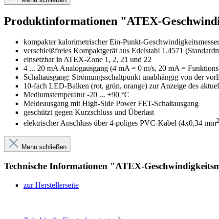
Produktinformationen "ATEX-Geschwind
kompakter kalorimetrischer Ein-Punkt-Geschwindigkeitsmesser 
verschleißfreies Kompaktgerät aus Edelstahl 1.4571 (Standardm
einsetzbar in ATEX-Zone 1, 2, 21 und 22
4 ... 20 mA Analogausgang (4 mA = 0 m/s, 20 mA = Funktions
Schaltausgang: Strömungsschaltpunkt unabhängig von der vorlieg
10-fach LED-Balken (rot, grün, orange) zur Anzeige des aktue
Mediumstemperatur -20 ... +90 °C
Meldeausgang mit High-Side Power FET-Schaltausgang
geschützt gegen Kurzschluss und Überlast
elektrischer Anschluss über 4-poliges PVC-Kabel (4x0,34 mm
Menü schließen
Technische Informationen "ATEX-Geschwindigkeit
zur Herstellerseite