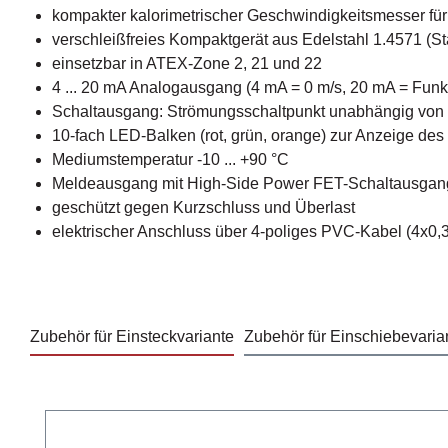
kompakter kalorimetrischer Geschwindigkeitsmesser für
verschleißfreies Kompaktgerät aus Edelstahl 1.4571 (St
einsetzbar in ATEX-Zone 2, 21 und 22
4 ... 20 mA Analogausgang (4 mA = 0 m/s, 20 mA = Fun
Schaltausgang: Strömungsschaltpunkt unabhängig von der
10-fach LED-Balken (rot, grün, orange) zur Anzeige de
Mediumstemperatur -10 ... +90 °C
Meldeausgang mit High-Side Power FET-Schaltausgan
geschützt gegen Kurzschluss und Überlast
elektrischer Anschluss über 4-poliges PVC-Kabel (4x0
Zubehör für Einsteckvariante
Zubehör für Einschiebevaria
Produktgalerie überspringen