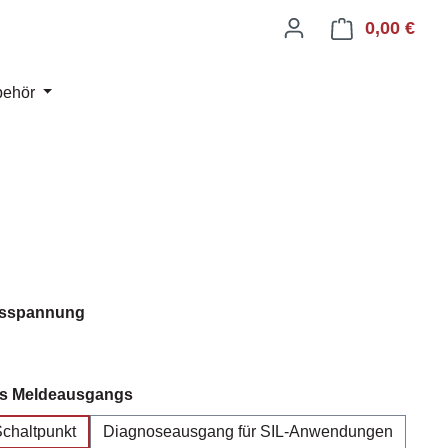
0,00 €
Ware
behör
auswählen
gsspannung
auswählen
es Meldeausgangs
chaltpunkt
Diagnoseausgang für SIL-Anwendungen