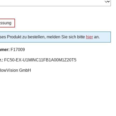
uswählen
assung
es Produkt zu bestellen, melden Sie sich bitte
hier
an.
mmer:
F17009
r.:
FC50-EX-U1MINC11FB1A00M1Z20T5
lowVision GmbH