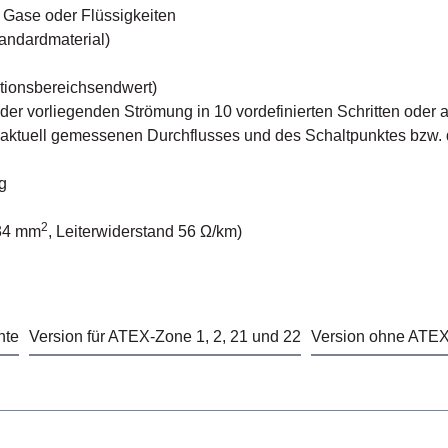
 Gase oder Flüssigkeiten
andardmaterial)
ktionsbereichsendwert)
 vorliegenden Strömung in 10 vordefinierten Schritten oder alt
s aktuell gemessenen Durchflusses und des Schaltpunktes bzw.
g
2
,34 mm
, Leiterwiderstand 56 Ω/km)
nte
Version für ATEX-Zone 1, 2, 21 und 22
Version ohne ATE