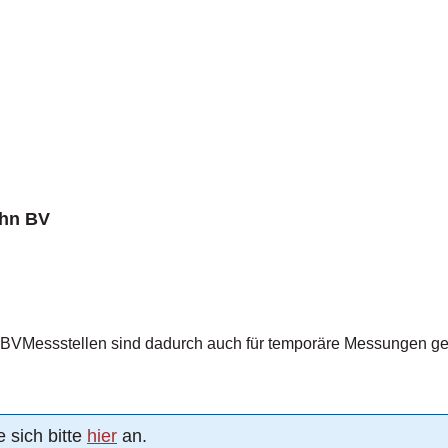
ahn BV
sind dadurch auch für temporäre Messungen geeignet – sie können nach einem M
 sich bitte
hier
an.