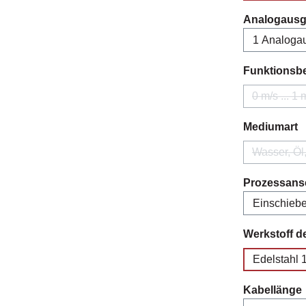
Analogaus
Funktionsb
0 m/s ... 1 
(Dies
a
Mediumart
Wasser, Öl
Prozessans
Werkstoff d
Edelstahl 
Kabellänge