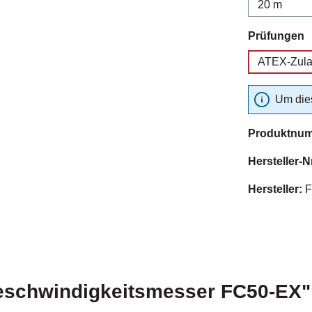
a
Prüfungen
ATEX-Zul
Um dies
Produktnu
Hersteller-N
Hersteller:
F
eschwindigkeitsmesser FC50-EX"