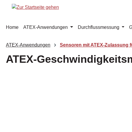
m Hauptinhalt springen
Zur Suche springen
Zur Hauptnavigation springen
Home
ATEX-Anwendungen
Durchflussmessung
G
ATEX-Anwendungen
Sensoren mit ATEX-Zulassung fü
ATEX-Geschwindigkeits
Bildergalerie überspringen