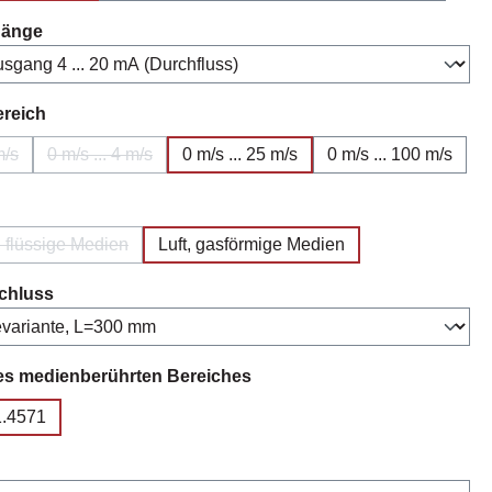
auswählen
gänge
auswählen
ereich
m/s
0 m/s ... 4 m/s
0 m/s ... 25 m/s
0 m/s ... 100 m/s
e Option ist zurzeit nicht verfügbar.)
(Diese Option ist zurzeit nicht verfügbar.)
uswählen
, flüssige Medien
Luft, gasförmige Medien
(Diese Option ist zurzeit nicht verfügbar.)
auswählen
chluss
auswählen
es medienberührten Bereiches
1.4571
auswählen