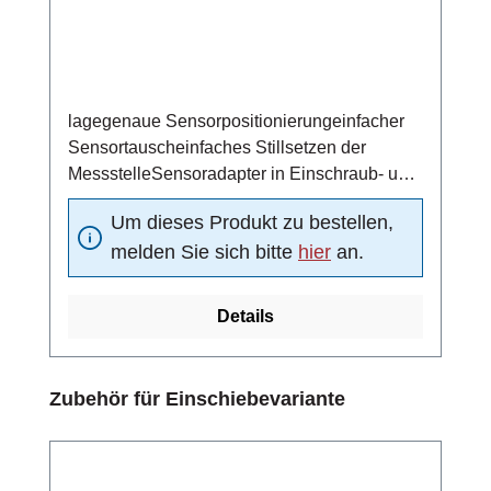
lagegenaue Sensorpositionierungeinfacher
Sensortauscheinfaches Stillsetzen der
MessstelleSensoradapter in Einschraub- und
Schweißtechnik
Um dieses Produkt zu bestellen,
melden Sie sich bitte
hier
an.
Details
Produktgalerie überspringen
Zubehör für Einschiebevariante