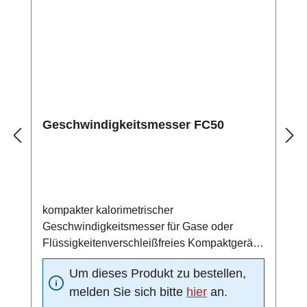
°CMeldeausgang mit High-Side Power FET-
Schaltausganggeschützt gegen Kurzschluss
und Überlastelektrischer Anschluss über 4-
poliges PVC-Kabel (4x0,34 mm2,
Leiterwiderstand 56 Ω/km)
Geschwindigkeitsmesser FC50
kompakter kalorimetrischer
Geschwindigkeitsmesser für Gase oder
Flüssigkeitenverschleißfreies Kompaktgerät
aus Edelstahl 1.4571 (Standardmaterial)4 ...
Um dieses Produkt zu bestellen,
20 mA Analogausgang (4 mA = 0 m/s, 20 mA
melden Sie sich bitte
hier
an.
=