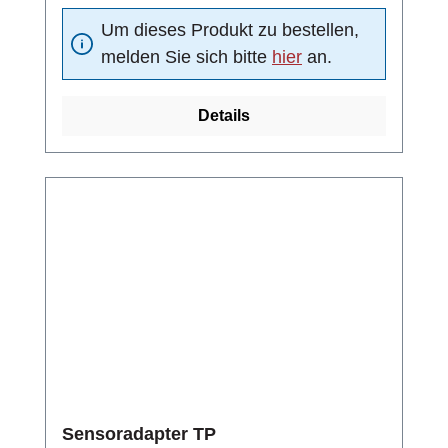
Absperrventil/beidseitig dichtendMaterial
Um dieses Produkt zu bestellen,
(Kugeldichtung): DelrinNenndruck: PN 25 bar
melden Sie sich bitte
hier
an.
Details
Sensoradapter TP