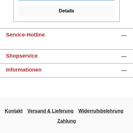
Funktionsbereichsendwert)Strömungsschaltp
unkt unabhängig von der vorliegenden
Details
Strömung in 10 vordefinierten Schritten oder
alternativ stufenlos einstellbar10-fach LED
Balken (rot, grün, orange) zur Anzeige der
Service-Hotline
aktuell gemessenen
Strömungsgeschwindigkeit und des
SchaltpunktesMediumstemperatur -25 °C ...
Shopservice
+100 °C (Einschraub- und Einsteckvariante)
bzw. -25 °C ... +130 °C
Informationen
(Einschiebevariante)Meldeausgang mit High-
Side Power FET-Schaltausganggeschützt
gegen Kurzschluss und Überlastelektrischer
Anschluss über 4-poligen
Einbausteckverbinder M12
Kontakt
Versand & Lieferung
Widerrufsbelehrung
Zahlung