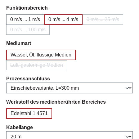
auswählen
Funktionsbereich
0 m/s ... 1 m/s
0 m/s ... 4 m/s
0 m/s ... 25 m/s
(Diese Option ist z
0 m/s ... 100 m/s
(Diese Option ist zurzeit nicht verfügbar.)
auswählen
Mediumart
Wasser, Öl, flüssige Medien
Luft, gasförmige Medien
(Diese Option ist zurzeit nicht verfügbar.)
auswählen
Prozessanschluss
auswählen
Werkstoff des medienberührten Bereiches
Edelstahl 1.4571
auswählen
Kabellänge