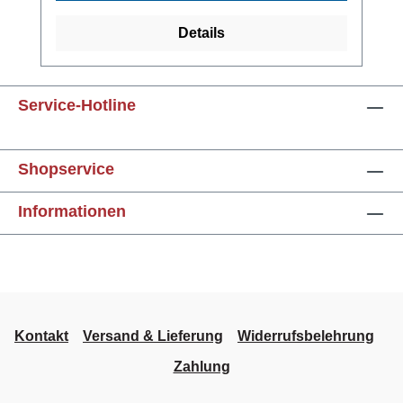
Funktionsbereichsendwert)Strömungsschaltp
unkt unabhängig von der vorliegenden
Details
Strömung in 10 vordefinierten Schritten oder
alternativ stufenlos einstellbar10-fach LED
Balken (rot, grün, orange) zur Anzeige der
Service-Hotline
aktuell gemessenen
Strömungsgeschwindigkeit und des
SchaltpunktesMediumstemperatur -25 °C ...
Shopservice
+100 °C (Einschraub- und Einsteckvariante)
bzw. -25 °C ... +130 °C
Informationen
(Einschiebevariante)Meldeausgang mit High-
Side Power FET-Schaltausganggeschützt
gegen Kurzschluss und Überlastelektrischer
Anschluss über 4-poligen
Einbausteckverbinder M12
Kontakt
Versand & Lieferung
Widerrufsbelehrung
Zahlung