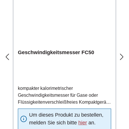
°CMeldeausgang mit High-Side Power FET-
Schaltausganggeschützt gegen Kurzschluss
und Überlastelektrischer Anschluss über 4-
poliges PVC-Kabel (4x0,34 mm2,
Leiterwiderstand 56 Ω/km)
Geschwindigkeitsmesser FC50
kompakter kalorimetrischer
Geschwindigkeitsmesser für Gase oder
Flüssigkeitenverschleißfreies Kompaktgerät
aus Edelstahl 1.4571 (Standardmaterial)4 ...
Um dieses Produkt zu bestellen,
20 mA Analogausgang (4 mA = 0 m/s, 20 mA
melden Sie sich bitte
hier
an.
=