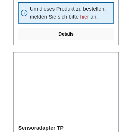
Absperrventil/beidseitig dichtendMaterial
Um dieses Produkt zu bestellen,
(Kugeldichtung): DelrinNenndruck: PN 25 bar
melden Sie sich bitte
hier
an.
Details
Sensoradapter TP