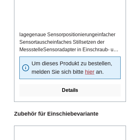
lagegenaue Sensorpositionierungeinfacher
Sensortauscheinfaches Stillsetzen der
MessstelleSensoradapter in Einschraub- und
Schweißtechnik
Um dieses Produkt zu bestellen,
melden Sie sich bitte
hier
an.
Details
Produktgalerie überspringen
Zubehör für Einschiebevariante