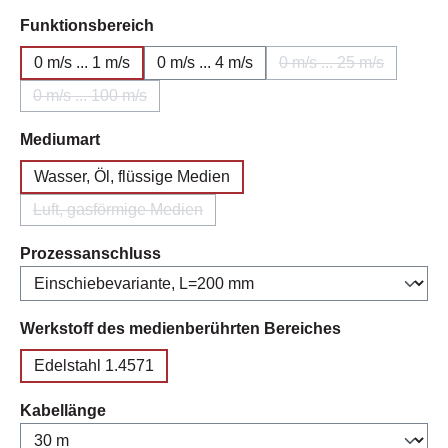
auswählen
Funktionsbereich
0 m/s ... 1 m/s
0 m/s ... 4 m/s
0 m/s ... 25 m/s
(Diese Option ist z
0 m/s ... 100 m/s
(Diese Option ist zurzeit nicht verfügbar.)
auswählen
Mediumart
Wasser, Öl, flüssige Medien
Luft, gasförmige Medien
(Diese Option ist zurzeit nicht verfügbar.)
auswählen
Prozessanschluss
auswählen
Werkstoff des medienberührten Bereiches
Edelstahl 1.4571
auswählen
Kabellänge