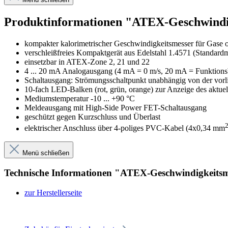
Produktinformationen "ATEX-Geschwind
kompakter kalorimetrischer Geschwindigkeitsmesser für Gase o
verschleißfreies Kompaktgerät aus Edelstahl 1.4571 (Standardm
einsetzbar in ATEX-Zone 2, 21 und 22
4 ... 20 mA Analogausgang (4 mA = 0 m/s, 20 mA = Funktions
Schaltausgang: Strömungsschaltpunkt unabhängig von der vorlieg
10-fach LED-Balken (rot, grün, orange) zur Anzeige des aktue
Mediumstemperatur -10 ... +90 °C
Meldeausgang mit High-Side Power FET-Schaltausgang
geschützt gegen Kurzschluss und Überlast
elektrischer Anschluss über 4-poliges PVC-Kabel (4x0,34 mm
Menü schließen
Technische Informationen "ATEX-Geschwindigkeits
zur Herstellerseite