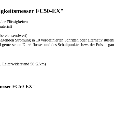
igkeitsmesser FC50-EX"
der Flüssigkeiten
aterial)
bereichsendwert)
enden Strömung in 10 vordefinierten Schritten oder alternativ stufenlo
ll gemessenen Durchflusses und des Schaltpunktes bzw. der Pulsausga
2
, Leiterwiderstand 56 Ω/km)
messer FC50-EX"