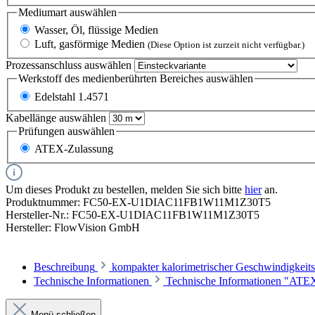
Mediumart
auswählen
Wasser, Öl, flüssige Medien
Luft, gasförmige Medien
(Diese Option ist zurzeit nicht verfügbar.)
Prozessanschluss
auswählen
Werkstoff des medienberührten Bereiches
auswählen
Edelstahl 1.4571
Kabellänge
auswählen
Prüfungen
auswählen
ATEX-Zulassung
Um dieses Produkt zu bestellen, melden Sie sich bitte
hier
an.
Produktnummer:
FC50-EX-U1DIAC11FB1W11M1Z30T5
Hersteller-Nr.:
FC50-EX-U1DIAC11FB1W11M1Z30T5
Hersteller:
FlowVision GmbH
Beschreibung
kompakter kalorimetrischer Geschwindigkeits
Technische Informationen
Technische Informationen "ATEX
Menü schließen