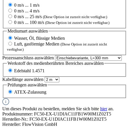
0 m/s ... 1 m/s
0 m/s ... 4 m/s
0 m/s ... 25 m/s
(Diese Option ist zurzeit nicht verfügbar.)
0 m/s ... 100 m/s
(Diese Option ist zurzeit nicht verfügbar.)
Mediumart
auswählen
Wasser, Öl, flüssige Medien
Luft, gasförmige Medien
(Diese Option ist zurzeit nicht
verfügbar.)
Prozessanschluss
auswählen
Werkstoff des medienberührten Bereiches
auswählen
Edelstahl 1.4571
Kabellänge
auswählen
Prüfungen
auswählen
ATEX-Zulassung
Um dieses Produkt zu bestellen, melden Sie sich bitte
hier
an.
Produktnummer:
FC50-EX-U1DIAC11FB1W00M1Z02T5
Hersteller-Nr.:
FC50-EX-U1DIAC11FB1W00M1Z02T5
Hersteller:
FlowVision GmbH