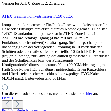
Version für ATEX-Zone 1, 2, 21 und 22
ATEX-Geschwindigkeitsmesser FC50-dbEX
kompakter kalorimetrischer Ein-Punkt-Geschwindigkeitsmesser für
Gase oder Flüssigkeitenverschleißfreies Kompaktgerät aus Edelstahl
1.4571 (Standardmaterial)einsetzbar in ATEX-Zone 1, 2, 21 und
224 ... 20 mA Analogausgang (4 mA = 0 m/s, 20 mA =
Funktionsbereichsendwert)Schaltausgang: Strömungsschaltpunkt
unabhängig von der vorliegenden Strömung in 10 vordefinierten
Schritten oder alternativ stufenlos einstellbar10-fach LED-Balken
(rot, grün, orange) zur Anzeige des aktuell gemessenen Durchflusses
und des Schaltpunktes bzw. der Pulsausgangs-
KonfigurationMediumstemperatur -20 ... +90 °CMeldeausgang mit
High-Side Power FET-Schaltausganggeschützt gegen Kurzschluss
und Überlastelektrischer Anschluss über 4-poliges PVC-Kabel
(4x0,34 mm2, Leiterwiderstand 56 Ω/km)
Um dieses Produkt zu bestellen, melden Sie sich bitte
hier
an.
Details
Produktgalerie überspringen