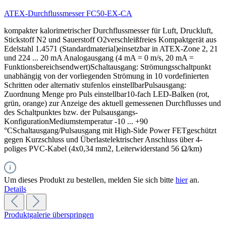
ATEX-Durchflussmesser FC50-EX-CA
kompakter kalorimetrischer Durchflussmesser für Luft, Druckluft,
Stickstoff N2 und Sauerstoff O2verschleißfreies Kompaktgerät aus
Edelstahl 1.4571 (Standardmaterial)einsetzbar in ATEX-Zone 2, 21
und 224 ... 20 mA Analogausgang (4 mA = 0 m/s, 20 mA =
Funktionsbereichsendwert)Schaltausgang: Strömungsschaltpunkt
unabhängig von der vorliegenden Strömung in 10 vordefinierten
Schritten oder alternativ stufenlos einstellbarPulsausgang:
Zuordnung Menge pro Puls einstellbar10-fach LED-Balken (rot,
grün, orange) zur Anzeige des aktuell gemessenen Durchflusses und
des Schaltpunktes bzw. der Pulsausgangs-
KonfigurationMediumstemperatur -10 ... +90
°CSchaltausgang/Pulsausgang mit High-Side Power FETgeschützt
gegen Kurzschluss und Überlastelektrischer Anschluss über 4-
poliges PVC-Kabel (4x0,34 mm2, Leiterwiderstand 56 Ω/km)
Um dieses Produkt zu bestellen, melden Sie sich bitte
hier
an.
Details
Produktgalerie überspringen