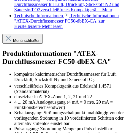
Durchflussmesser für Luft, Druckluft, Stickstoff N2 und
Sauerstoff O2verschleißfreies Kompaktgerä…
Mehr
Technische Informationen
Technische Informationen
"ATEX-Durchflussmesser FC50-dbEX-CA"zur
Herstellerseite
Mehr lesen
Menü schließen
Produktinformationen "ATEX-
Durchflussmesser FC50-dbEX-CA"
kompakter kalorimetrischer Durchflussmesser für Luft,
Druckluft, Stickstoff N
und Sauerstoff O
2
2
verschleißfreies Kompaktgerät aus Edelstahl 1.4571
(Standardmaterial)
einsetzbar in ATEX-Zone 1, 2, 21 und 22
4 ... 20 mA Analogausgang (4 mA = 0 m/s, 20 mA =
Funktionsbereichsendwert)
Schaltausgang: Strömungsschaltpunkt unabhängig von der
vorliegenden Strömung in 10 vordefinierten Schritten oder
alternativ stufenlos einstellbar
Pulsausgang: Zuordnung Menge pro Puls einstellbar