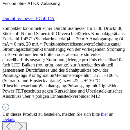
Version ohne ATEX-Zulassung
Durchflussmesser FC50-CA
kompakter kalorimetrischer Durchflussmesser für Luft, Druckluft,
Stickstoff N2 und Sauerstoff O2verschleißfreies Kompaktgerät aus
Edelstahl 1.4571 (Standardmaterial)4 ... 20 mA Analogausgang (4
mA = 0 m/s, 20 mA = Funktionsbereichsendwert)Schaltausgang:
Strömungsschaltpunkt unabhängig von der vorliegenden Strömung
in 10 vordefinierten Schritten oder alternativ stufenlos
einstellbarPulsausgang: Zuordnung Menge pro Puls einstellbar10-
fach LED Balken (rot, grün, orange) zur Anzeige des aktuell
gemessenen Durchflusses und des Schaltpunktes bzw. der
Pulsausgangs-KonfigurationMediumstemperatur -25 ... +100 °C
(Schraub- und Einsteckvariante) bzw. -25 ... +130 °C
(Einschiebevariante)Schaltausgang/Pulsausgang mit High-Side
Power FETgeschützt gegen Kurzschluss und Überlastelektrischer
Anschluss über 4-poligen Einbausteckverbinder M12
Um dieses Produkt zu bestellen, melden Sie sich bitte
hier
an.
Details