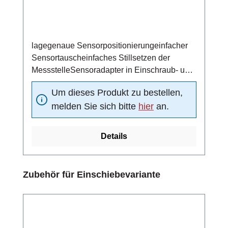
lagegenaue Sensorpositionierungeinfacher
Sensortauscheinfaches Stillsetzen der
MessstelleSensoradapter in Einschraub- und
Schweißtechnik
Um dieses Produkt zu bestellen,
melden Sie sich bitte
hier
an.
Details
Produktgalerie überspringen
Zubehör für Einschiebevariante