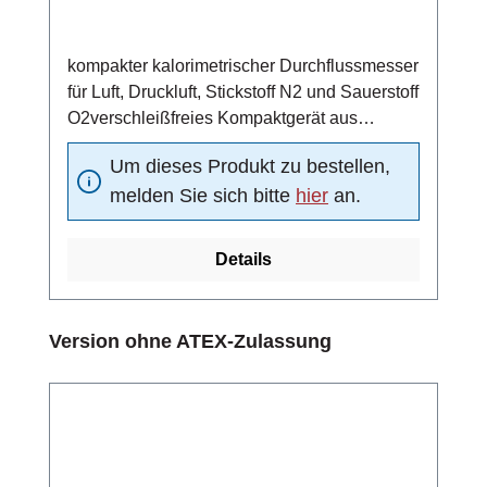
kompakter kalorimetrischer Durchflussmesser
für Luft, Druckluft, Stickstoff N2 und Sauerstoff
O2verschleißfreies Kompaktgerät aus
Edelstahl 1.4571
Um dieses Produkt zu bestellen,
(Standardmaterial)einsetzbar in ATEX-Zone
melden Sie sich bitte
hier
an.
1, 2, 21 und 224 ... 20 mA Analogausgang (4
mA = 0 m/s, 20 mA =
Funktionsbereichsendwert)Schaltausgang:
Details
Strömungsschaltpunkt unabhängig von der
vorliegenden Strömung in 10 vordefinierten
Schritten oder alternativ stufenlos
Produktgalerie überspringen
Version ohne ATEX-Zulassung
einstellbarPulsausgang: Zuordnung Menge
pro Puls einstellbar10-fach LED-Balken (rot,
grün, orange) zur Anzeige des aktuell
gemessenen Durchflusses und des
Schaltpunktes bzw. der Pulsausgangs-
KonfigurationMediumstemperatur -20 ... +90