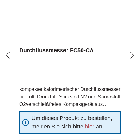
°CSchaltausgang/Pulsausgang mit High-Side
Power FETgeschützt gegen Kurzschluss und
Überlastelektrischer Anschluss über 4-
poliges PVC-Kabel (4x0,34 mm2,
Leiterwiderstand 56 Ω/km)
Durchflussmesser FC50-CA
kompakter kalorimetrischer Durchflussmesser
für Luft, Druckluft, Stickstoff N2 und Sauerstoff
O2verschleißfreies Kompaktgerät aus
Edelstahl 1.4571 (Standardmaterial)4 ... 20
Um dieses Produkt zu bestellen,
mA Analogausgang (4 mA = 0 m/s, 20 mA =
melden Sie sich bitte
hier
an.
Funktionsbereichsendwert)Schaltausgang:
Strömungsschaltpunkt unabhängig von der