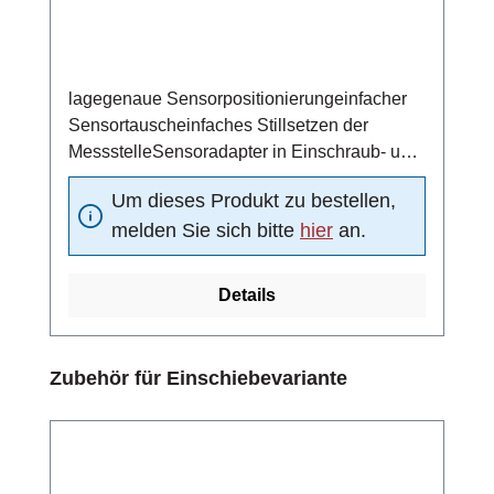
lagegenaue Sensorpositionierungeinfacher
Sensortauscheinfaches Stillsetzen der
MessstelleSensoradapter in Einschraub- und
Schweißtechnik
Um dieses Produkt zu bestellen,
melden Sie sich bitte
hier
an.
Details
Produktgalerie überspringen
Zubehör für Einschiebevariante