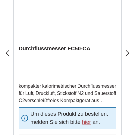
°CSchaltausgang/Pulsausgang mit High-Side
Power FETgeschützt gegen Kurzschluss und
Überlastelektrischer Anschluss über 4-
poliges PVC-Kabel (4x0,34 mm2,
Leiterwiderstand 56 Ω/km)
Durchflussmesser FC50-CA
kompakter kalorimetrischer Durchflussmesser
für Luft, Druckluft, Stickstoff N2 und Sauerstoff
O2verschleißfreies Kompaktgerät aus
Edelstahl 1.4571 (Standardmaterial)4 ... 20
Um dieses Produkt zu bestellen,
mA Analogausgang (4 mA = 0 m/s, 20 mA =
melden Sie sich bitte
hier
an.
Funktionsbereichsendwert)Schaltausgang:
Strömungsschaltpunkt unabhängig von der