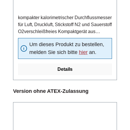
kompakter kalorimetrischer Durchflussmesser
für Luft, Druckluft, Stickstoff N2 und Sauerstoff
O2verschleißfreies Kompaktgerät aus
Edelstahl 1.4571
Um dieses Produkt zu bestellen,
(Standardmaterial)einsetzbar in ATEX-Zone
melden Sie sich bitte
hier
an.
1, 2, 21 und 224 ... 20 mA Analogausgang (4
mA = 0 m/s, 20 mA =
Funktionsbereichsendwert)Schaltausgang:
Details
Strömungsschaltpunkt unabhängig von der
vorliegenden Strömung in 10 vordefinierten
Schritten oder alternativ stufenlos
Produktgalerie überspringen
Version ohne ATEX-Zulassung
einstellbarPulsausgang: Zuordnung Menge
pro Puls einstellbar10-fach LED-Balken (rot,
grün, orange) zur Anzeige des aktuell
gemessenen Durchflusses und des
Schaltpunktes bzw. der Pulsausgangs-
KonfigurationMediumstemperatur -20 ... +90