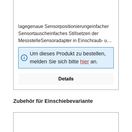
lagegenaue Sensorpositionierungeinfacher
Sensortauscheinfaches Stillsetzen der
MessstelleSensoradapter in Einschraub- und
Schweißtechnik
Um dieses Produkt zu bestellen,
melden Sie sich bitte
hier
an.
Details
Produktgalerie überspringen
Zubehör für Einschiebevariante