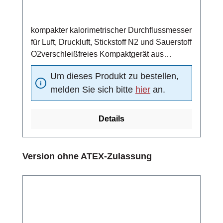
kompakter kalorimetrischer Durchflussmesser
für Luft, Druckluft, Stickstoff N2 und Sauerstoff
O2verschleißfreies Kompaktgerät aus
Edelstahl 1.4571
Um dieses Produkt zu bestellen,
(Standardmaterial)einsetzbar in ATEX-Zone
melden Sie sich bitte
hier
an.
1, 2, 21 und 224 ... 20 mA Analogausgang (4
mA = 0 m/s, 20 mA =
Funktionsbereichsendwert)Schaltausgang:
Details
Strömungsschaltpunkt unabhängig von der
vorliegenden Strömung in 10 vordefinierten
Schritten oder alternativ stufenlos
Produktgalerie überspringen
Version ohne ATEX-Zulassung
einstellbarPulsausgang: Zuordnung Menge
pro Puls einstellbar10-fach LED-Balken (rot,
grün, orange) zur Anzeige des aktuell
gemessenen Durchflusses und des
Schaltpunktes bzw. der Pulsausgangs-
KonfigurationMediumstemperatur -20 ... +90