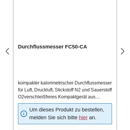
°CSchaltausgang/Pulsausgang mit High-Side
Power FETgeschützt gegen Kurzschluss und
Überlastelektrischer Anschluss über 4-
poliges PVC-Kabel (4x0,34 mm2,
Leiterwiderstand 56 Ω/km)
Durchflussmesser FC50-CA
kompakter kalorimetrischer Durchflussmesser
für Luft, Druckluft, Stickstoff N2 und Sauerstoff
O2verschleißfreies Kompaktgerät aus
Edelstahl 1.4571 (Standardmaterial)4 ... 20
Um dieses Produkt zu bestellen,
mA Analogausgang (4 mA = 0 m/s, 20 mA =
melden Sie sich bitte
hier
an.
Funktionsbereichsendwert)Schaltausgang:
Strömungsschaltpunkt unabhängig von der