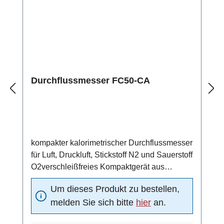
°CSchaltausgang/Pulsausgang mit High-Side
Power FETgeschützt gegen Kurzschluss und
Überlastelektrischer Anschluss über 4-
poliges PVC-Kabel (4x0,34 mm2,
Leiterwiderstand 56 Ω/km)
Durchflussmesser FC50-CA
kompakter kalorimetrischer Durchflussmesser
für Luft, Druckluft, Stickstoff N2 und Sauerstoff
O2verschleißfreies Kompaktgerät aus
Edelstahl 1.4571 (Standardmaterial)4 ... 20
Um dieses Produkt zu bestellen,
mA Analogausgang (4 mA = 0 m/s, 20 mA =
melden Sie sich bitte
hier
an.
Funktionsbereichsendwert)Schaltausgang:
Strömungsschaltpunkt unabhängig von der