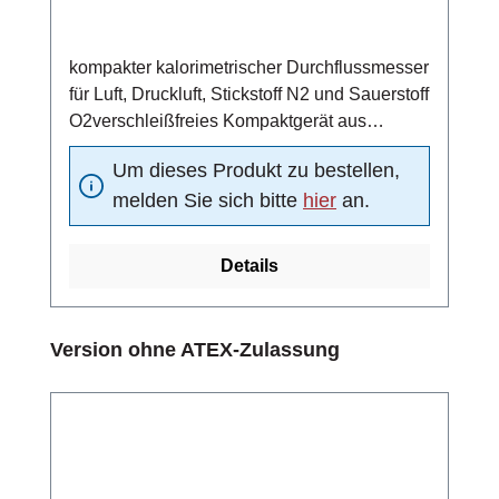
kompakter kalorimetrischer Durchflussmesser
für Luft, Druckluft, Stickstoff N2 und Sauerstoff
O2verschleißfreies Kompaktgerät aus
Edelstahl 1.4571
Um dieses Produkt zu bestellen,
(Standardmaterial)einsetzbar in ATEX-Zone
melden Sie sich bitte
hier
an.
1, 2, 21 und 224 ... 20 mA Analogausgang (4
mA = 0 m/s, 20 mA =
Funktionsbereichsendwert)Schaltausgang:
Details
Strömungsschaltpunkt unabhängig von der
vorliegenden Strömung in 10 vordefinierten
Schritten oder alternativ stufenlos
Produktgalerie überspringen
Version ohne ATEX-Zulassung
einstellbarPulsausgang: Zuordnung Menge
pro Puls einstellbar10-fach LED-Balken (rot,
grün, orange) zur Anzeige des aktuell
gemessenen Durchflusses und des
Schaltpunktes bzw. der Pulsausgangs-
KonfigurationMediumstemperatur -20 ... +90