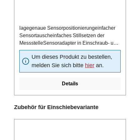
lagegenaue Sensorpositionierungeinfacher
Sensortauscheinfaches Stillsetzen der
MessstelleSensoradapter in Einschraub- und
Schweißtechnik
Um dieses Produkt zu bestellen,
melden Sie sich bitte
hier
an.
Details
Produktgalerie überspringen
Zubehör für Einschiebevariante