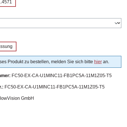
1.4571
auswählen
uswählen
assung
es Produkt zu bestellen, melden Sie sich bitte
hier
an.
mmer:
FC50-EX-CA-U1MINC11-FB1PC5A-11M1Z05-T5
r.:
FC50-EX-CA-U1MINC11-FB1PC5A-11M1Z05-T5
lowVision GmbH