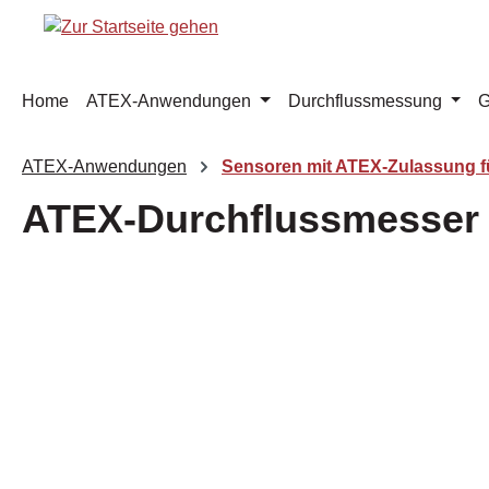
m Hauptinhalt springen
Zur Suche springen
Zur Hauptnavigation springen
Home
ATEX-Anwendungen
Durchflussmessung
G
ATEX-Anwendungen
Sensoren mit ATEX-Zulassung fü
ATEX-Durchflussmesser
Bildergalerie überspringen