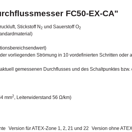
urchflussmesser FC50-EX-CA"
ckluft, Stickstoff N
und Sauerstoff O
2
2
andardmaterial)
ktionsbereichsendwert)
 vorliegenden Strömung in 10 vordefinierten Schritten oder alt
s aktuell gemessenen Durchflusses und des Schaltpunktes bzw.
2
,34 mm
, Leiterwiderstand 56 Ω/km)
nte
Version für ATEX-Zone 1, 2, 21 und 22
Version ohne ATE