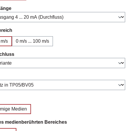
auswählen
gänge
auswählen
ereich
5 m/s
0 m/s ... 100 m/s
auswählen
chluss
swählen
uswählen
örmige Medien
auswählen
es medienberührten Bereiches