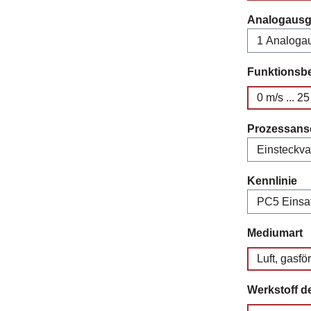
Analogaus
Funktionsb
0 m/s ... 2
Prozessans
au
Kennlinie
a
Mediumart
Luft, gasf
Werkstoff d