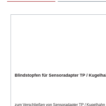
Produktgalerie überspringen
Blindstopfen für Sensoradapter TP / Kugelh
zum Verschließen von Sensoradapter TP / Kugelhahn BVMessstellen 